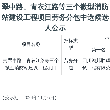
翠中路、青衣江路等三个微型消防
站建设工程项目劳务分包中选候选
人公示
评
招标类
项目名称
型
第一名
荆翠中路、青衣江路等三个
劳务分
四川鸿邦胜
微型消防站建设工程项目
包
筑工程有限
（公示期：
2024
年
11
月
6
日）