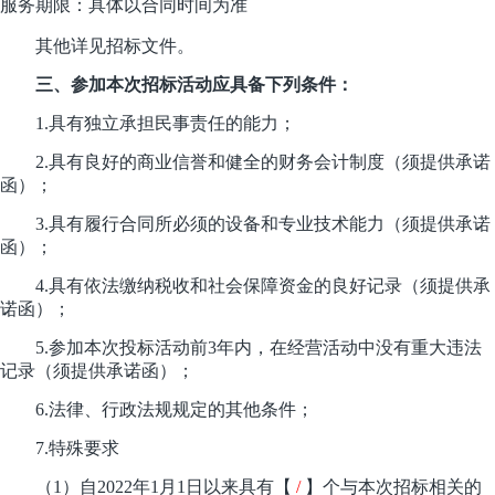
服务期限：具体以合同时间为准
其他详见招标文件。
三
、参加本次招标活动应具备下列条件：
1
.
具有独立承担民事责任的能力；
2
.
具有良好的商业信誉和健全的财务会计制度
（须提供承诺
函）
；
3
.
具有履行合同所必须的设备和专业技术能力
（须提供承诺
函）
；
4
.
具有依法缴纳税收和社会保障资金的良好记录
（须提供承
诺函）
；
5
.
参加本次投标活动前
3年内，在经营活动中没有重大违法
记录
（须提供承诺函）
；
6
.
法律、行政法规规定的其他条件；
7
.
特殊
要求
（
1）
自
202
2
年
1月1日以来具有
【
/
】
个
与本次招标相关的