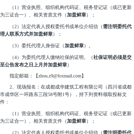
（
1）
营业执照、组织机构代码证、税务登记证（或已更新
为三证合一）
、相关资质文件（
加盖鲜章
）
；
（
2）
法定代表人授权委托书或单位介绍信（
需注明委托代
理人联系方式
并加盖鲜章
）；
（
3）
委托代理人身份证
（
加盖鲜章
）。
（
4）为委托代理人缴纳社保的证明。（
社
保证明必须是交
至公告发布之日上月
并加盖鲜章
）
指定邮箱：【
zhou.z9@foxmail.com】
2、
现场报名：在成都成华
建筑工程有限公司（四川省成都
市成华区一环路东三段
58号附1号），
持下列
资料
领取
投标文
件
：
（
1）
营业执照、组织机构代码证、税务登记证（或已更新
为三证合一）
、相关资质文件（
加盖鲜章
）
；
（
2）
法定代表人授权委托书或单位介绍信（
需注明委托代