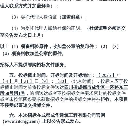
理人联系方式
并加盖鲜章
）；
（
3）
委托代理人身份证
（
加盖鲜章
）。
（
4）为委托代理人缴纳社保的证明。（
社保证明必须是交
至公告发布之日上月
）
以上（
1）项资料验原件，收加盖公章的复印件；（2）（3）
（
4）
项资料收加盖公章的原件。
招标人
不提供邮购
招标文件
服务。
五、
投标截止时间、开标时间及开标
地址
：
【
2025
】
年
【
4
】
月
【
21
】
日
【
9
】
：
【
30
】
（
北京时间），
投标人
应于
投
标截止时间之前将投标文件送
达
四川省成都市成华区一环路东三
段
58号附1号
，逾期送达或者不按招标文件要求密封的投标文件
或者未按第
四
条要求获取招标文件的投标文件将被拒收。
本项目
不
接受邮寄递交投标文件。
六
、
本
次招标
在成都
成华建筑工程有限公司官网
（
www.cdchjg.com）上以公告形式发布。