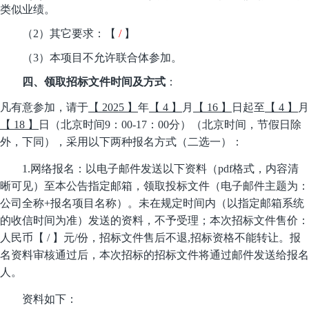
类似业绩。
（
2）
其它要求：【
/
】
（
3）本项目不允许联合体参加。
四
、领取招标文件时间及方式
：
凡有意参加，请
于
【
2025
】
年
【
4
】
月
【
16
】
日起至
【
4
】
月
【
18
】
日
（北京时间
9：00-17：00分）
（北京时间，节假日除
外，下同），采用以下两种报名方式（二选一）：
1.
网络报名：以电子邮件发送以下
资料（
pdf格式，内容清
晰可见）至本公告指定邮箱，
领取
投标文件
（电子邮件主题为：
公司全称
+报名项目名称）
。未在规定时间内（以指定邮箱系统
的收信时间为准）发送的资料，不予受理；本次招标文件售价：
人民币【
/ 】元/份，招标文件售后不退,招标资格不能转让。报
名资料审核通过后，本次招标的招标文件将通过邮件发送给报名
人。
资料如下：