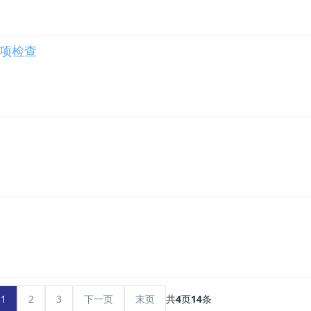
项检查
1
2
3
下一页
末页
共
4
页
14
条